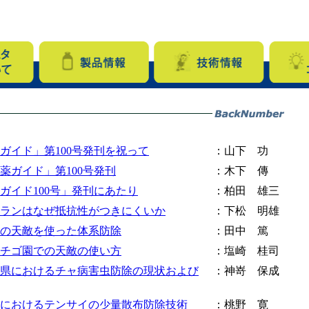
ガイド」第100号発刊を祝って
：山下 功
薬ガイド」第100号発刊
：木下 傳
ガイド100号」発刊にあたり
：柏田 雄三
ランはなぜ抵抗性がつきにくいか
：下松 明雄
の天敵を使った体系防除
：田中 篤
チゴ園での天敵の使い方
：塩崎 桂司
県におけるチャ病害虫防除の現状および
：神嵜 保成
におけるテンサイの少量散布防除技術
：桃野 寛