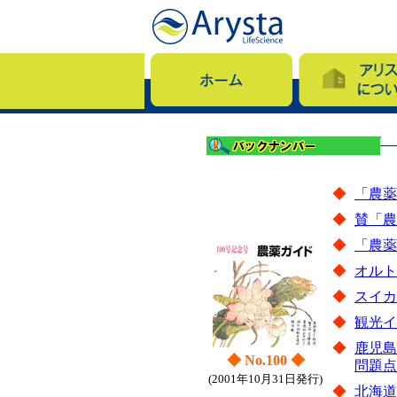
◆
「農薬
◆
賛「農
◆
「農薬
◆
オルト
◆
スイカ
◆
観光イ
◆
鹿児島
◆ No.100 ◆
問題点
(2001年10月31日発行)
◆
北海道