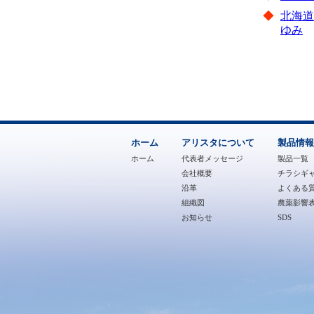
◆
北海道
ゆみ
ホーム
アリスタについて
製品情報
ホーム
代表者メッセージ
製品一覧
会社概要
チラシギ
沿革
よくある質
組織図
農薬影響
お知らせ
SDS