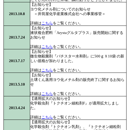
【お知らせ】
ヨウ化メチル剤についてのお知らせ
2013.10.8
＜井筒屋化学産業株式会社への事業移管＞
詳細は
こちら
をご覧ください。
【お知らせ】
液状複合肥料「Arystaグルタプラス」販売開始に関する
2013.7.24
お知らせ
詳細は
こちら
をご覧ください。
【お知らせ】
微生物殺菌剤『バチスター水和剤』に500ｇＸ10袋 の新
2013.7.17
しい規格が加わりました。
詳細は
こちら
をご覧ください。
【お知らせ】
土壌くん蒸用ヨウ化メチル剤の販売終了に関するお知ら
2013.5.10
せ
詳細は
こちら
をご覧ください。
【適用拡大のお知らせ】
化学殺虫剤『トクチオン細粒剤F』が適用拡大しまし
2013.4.24
た。
詳細は
こちら
をご覧ください。
【適用拡大のお知らせ】
化学殺虫剤『トクチオン乳剤』、『トクチオン細粒剤