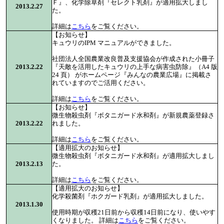
Ｆ』、化学除草剤『セレクト乳剤』が適用拡大しまし
2013.2.27
た。
詳細は
こちら
をご覧ください。
【お知らせ】
キュウリのIPM マニュアルができました。
社団法人全国農業改良普及支援協会が作成された小冊子
2013.2.22
『天敵を活用したキュウリの上手な病害虫防除』（A4 版
24 頁） がホームページ『みんなの農業広場』に掲載さ
れていますのでご活用ください。
詳細は
こちら
をご覧ください。
【お知らせ】
微生物殺虫剤『ボタニガード水和剤』が新規農薬登録さ
2013.2.22
れました。
詳細は
こちら
をご覧ください。
【適用拡大のお知らせ】
微生物殺虫剤『ボタニガード水和剤』が適用拡大しまし
2013.2.13
た。
詳細は
こちら
をご覧ください。
【適用拡大のお知らせ】
化学殺菌剤『ホクガード乳剤』が適用拡大しました。
2013.1.30
使用時期が収穫21日前から収穫14日前になり、使いやす
くなりました。 詳細は
こちら
をご覧ください。