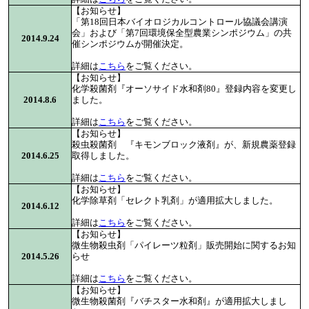
【お知らせ】
「第18回日本バイオロジカルコントロール協議会講演
会」および「第7回環境保全型農業シンポジウム」の共
2014.9.24
催シンポジウムが開催決定。
詳細は
こちら
をご覧ください。
【お知らせ】
化学殺菌剤『オーソサイド水和剤80』登録内容を変更し
2014.8.6
ました。
詳細は
こちら
をご覧ください。
【お知らせ】
殺虫殺菌剤 『キモンブロック液剤』が、新規農薬登録
2014.6.25
取得しました。
詳細は
こちら
をご覧ください。
【お知らせ】
化学除草剤「セレクト乳剤」が適用拡大しました。
2014.6.12
詳細は
こちら
をご覧ください。
【お知らせ】
微生物殺虫剤「パイレーツ粒剤」販売開始に関するお知
2014.5.26
らせ
詳細は
こちら
をご覧ください。
【お知らせ】
微生物殺菌剤『バチスター水和剤』が適用拡大しまし