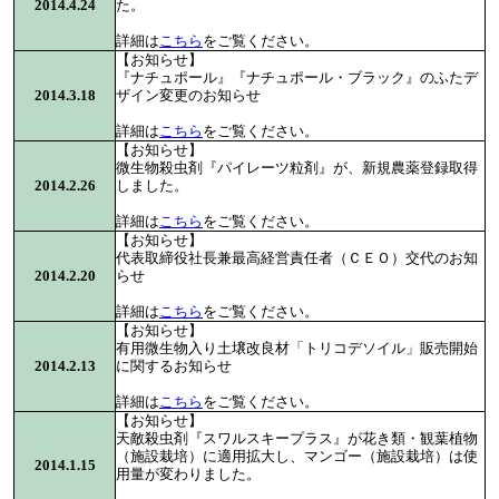
2014.4.24
た。
詳細は
こちら
をご覧ください。
【お知らせ】
『ナチュポール』『ナチュポール・ブラック』のふたデ
2014.3.18
ザイン変更のお知らせ
詳細は
こちら
をご覧ください。
【お知らせ】
微生物殺虫剤『パイレーツ粒剤』が、新規農薬登録取得
2014.2.26
しました。
詳細は
こちら
をご覧ください。
【お知らせ】
代表取締役社長兼最高経営責任者（ＣＥＯ）交代のお知
2014.2.20
らせ
詳細は
こちら
をご覧ください。
【お知らせ】
有用微生物入り土壌改良材「トリコデソイル」販売開始
2014.2.13
に関するお知らせ
詳細は
こちら
をご覧ください。
【お知らせ】
天敵殺虫剤『スワルスキープラス』が花き類・観葉植物
（施設栽培）に適用拡大し、マンゴー（施設栽培）は使
2014.1.15
用量が変わりました。