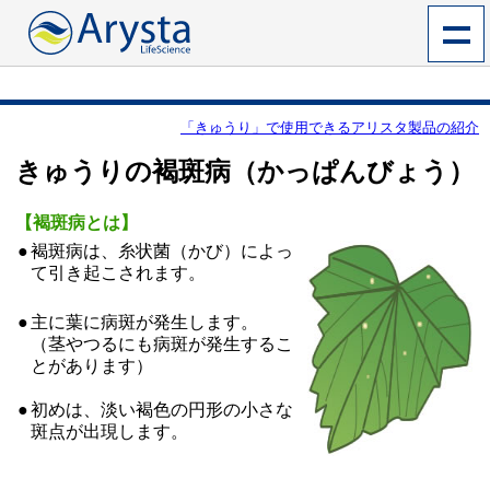
「きゅうり」で使用できるアリスタ製品の紹介
きゅうりの褐斑病（かっぱんびょう）
【褐斑病とは】
●
褐斑病は、糸状菌（かび）によっ
て引き起こされます。
●
主に葉に病斑が発生します。
（茎やつるにも病斑が発生するこ
とがあります）
●
初めは、淡い褐色の円形の小さな
斑点が出現します。