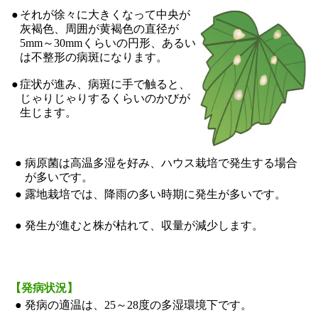
●
それが徐々に大きくなって中央が
灰褐色、周囲が黄褐色の直径が
5mm～30mmくらいの円形、あるい
は不整形の病斑になります。
●
症状が進み、病斑に手で触ると、
じゃりじゃりするくらいのかびが
生じます。
●
病原菌は高温多湿を好み、ハウス栽培で発生する場合
が多いです。
●
露地栽培では、降雨の多い時期に発生が多いです。
●
発生が進むと株が枯れて、収量が減少します。
【発病状況】
●
発病の適温は、25～28度の多湿環境下です。