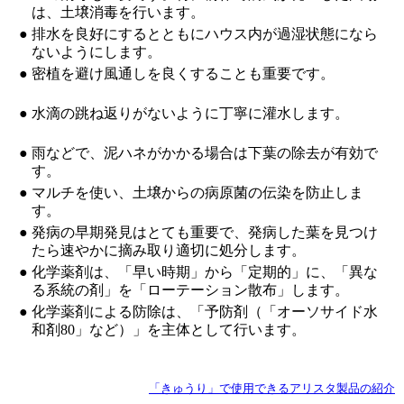
は、土壌消毒を行います。
●
排水を良好にするとともにハウス内が過湿状態になら
ないようにします。
●
密植を避け風通しを良くすることも重要です。
●
水滴の跳ね返りがないように丁寧に灌水します。
●
雨などで、泥ハネがかかる場合は下葉の除去が有効で
す。
●
マルチを使い、土壌からの病原菌の伝染を防止しま
す。
●
発病の早期発見はとても重要で、発病した葉を見つけ
たら速やかに摘み取り適切に処分します。
●
化学薬剤は、「早い時期」から「定期的」に、「異な
る系統の剤」を「ローテーション散布」します。
●
化学薬剤による防除は、「予防剤（「オーソサイド水
和剤80」など）」を主体として行います。
「きゅうり」で使用できるアリスタ製品の紹介