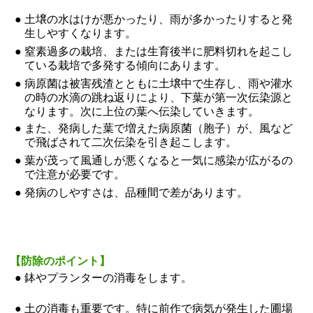
●
土壌の水はけが悪かったり、雨が多かったりすると発
生しやすくなります。
●
窒素過多の栽培、または生育後半に肥料切れを起こし
ている栽培で多発する傾向にあります。
●
病原菌は被害残渣とともに土壌中で生存し、雨や灌水
の時の水滴の跳ね返りにより、下葉が第一次伝染源と
なります。次に上位の葉へ伝染していきます。
●
また、発病した葉で増えた病原菌（胞子）が、風など
で飛ばされて二次伝染を引き起こします。
●
葉が茂って風通しが悪くなると一気に感染が広がるの
で注意が必要です。
●
発病のしやすさは、品種間で差があります。
【防除のポイント】
●
鉢やプランターの消毒をします。
●
土の消毒も重要です。特に前作で病気が発生した圃場