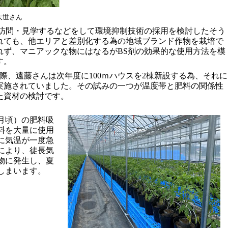
大世さん
を訪問・見学するなどをして環境抑制技術の採用を検討したそう
れても、他エリアと差別化する為の地域ブランド作物を栽培で
れず、マニアックな物にはなるがBS剤の効果的な使用方法を模
す。
際、遠藤さんは次年度に100ｍハウスを2棟新設する為、それに
実施されていました。その試みの一つが温度帯と肥料の関係性
た資材の検討です。
月頃）の肥料吸
料を大量に使用
に気温が一度急
により、徒長気
物に発生し、夏
しまいます。