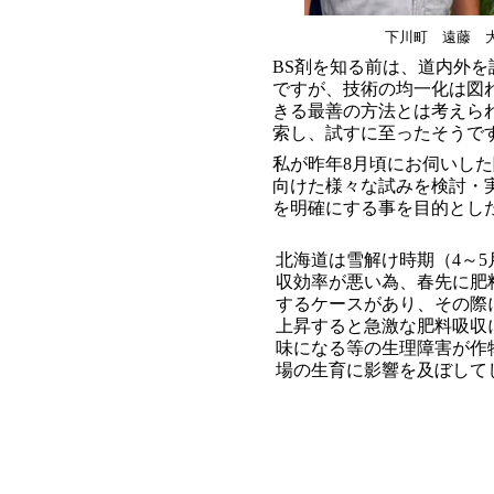
下川町 遠藤 
BS剤を知る前は、道内外
ですが、技術の均一化は図
きる最善の方法とは考えら
索し、試すに至ったそうで
私が昨年8月頃にお伺いした
向けた様々な試みを検討・
を明確にする事を目的とし
北海道は雪解け時期（4～5
収効率が悪い為、春先に肥
するケースがあり、その際
上昇すると急激な肥料吸収
味になる等の生理障害が作
場の生育に影響を及ぼして