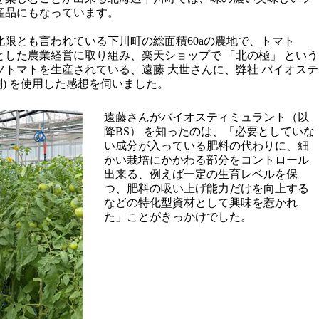
産品にもなっています。
北限とも言われている下川町の総面積60aの農地で、トマト
した農業経営に取り組み、楽天ショップで 「北の極」 という
トマトを生産されている、遠藤 大世さんに、弊社 バイオステ
剤) を使用した感想を伺いました。
遠藤さんがバイオスティミュラント（以
降BS） を知ったのは、「必要としていな
い成分が入っている肥料の代わりに、細
かい栽培にかかわる部分をコントロール
出来る、例えば一定の生育レベルを保
つ、肥料の吸い上げ能力だけを向上する
などの特化型資材として興味を惹かれ
た」ことがきっかけでした。