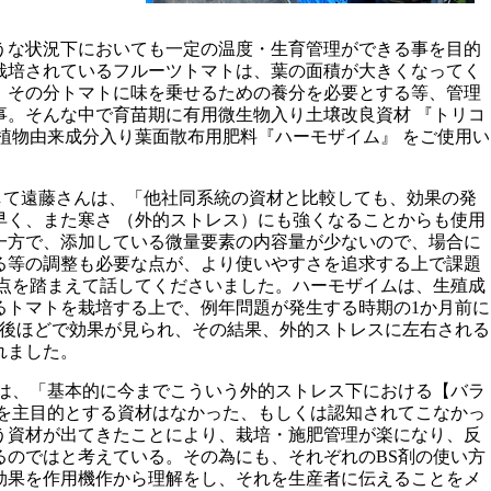
うな状況下においても一定の温度・生育管理ができる事を目的
栽培されているフルーツトマトは、葉の面積が大きくなってく
、その分トマトに味を乗せるための養分を必要とする等、管理
事。そんな中で育苗期に有用微生物入り土壌改良資材 『トリコ
植物由来成分入り葉面散布用肥料『ハーモザイム』 をご使用い
として遠藤さんは、「他社同系統の資材と比較しても、効果の発
早く、また寒さ （外的ストレス）にも強くなることからも使用
一方で、添加している微量要素の内容量が少ないので、場合に
る等の調整も必要な点が、より使いやすさを追求する上で課題
善点を踏まえて話してくださいました。ハーモザイムは、生殖成
るトマトを栽培する上で、例年問題が発生する時期の1か月前に
間後ほどで効果が見られ、その結果、外的ストレスに左右される
れました。
ては、「基本的に今までこういう外的ストレス下における【バラ
 を主目的とする資材はなかった、もしくは認知されてこなかっ
う資材が出てきたことにより、栽培・施肥管理が楽になり、反
るのではと考えている。その為にも、それぞれのBS剤の使い方
効果を作用機作から理解をし、それを生産者に伝えることをメ