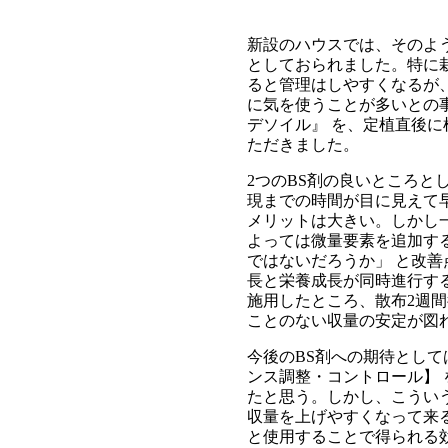
新設のハウスでは、そのよ
としておられました。特に
ると管理はしやすくなるが
に気を使うことが多いとの
デソイル』 を、定植直後に
ただきました。
2つのBS剤の良いところ
現までの時間が目に見えて
メリットは大きい。しかし
よっては微量要素を追加す
ではないだろうか」 と改
長と栄養成長が同時進行す
施用したところ、散布2週
ことのない収量の安定が図
今後のBS剤への期待とし
ンス調整・コントロール】
たと思う。しかし、こうい
収量を上げやすくなって来
と使用することで得られる