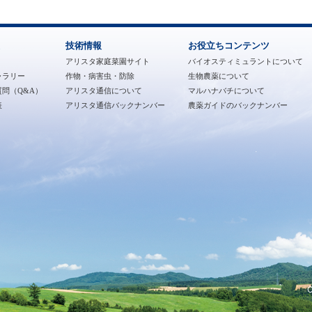
技術情報
お役立ちコンテンツ
アリスタ家庭菜園サイト
バイオスティミュラントについて
ャラリー
作物・病害虫・防除
生物農薬について
問（Q&A）
アリスタ通信について
マルハナバチについて
表
アリスタ通信バックナンバー
農薬ガイドのバックナンバー
C