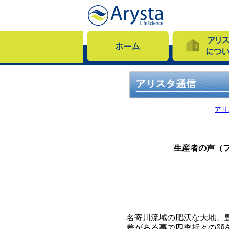
アリ
生産者の声（
名寄川流域の肥沃な大地、
差がある事で四季折々の顔