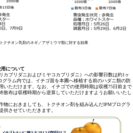
 トクチオン乳剤のネギ／アザミウマ類に対する効果
使用について
リカブリダニおよびミヤコカブリダニ）への影響日数は約1ヶ
プログラム内では、イチゴ苗を本圃へ移植する前のハダニ類の防
用いただけます。なお、イチゴでの使用時期は収穫75日前まで
終散布は収穫時期から逆算していただけますようお願いいたし
作物におきましても、トクチオン剤を組み込んだIPMプログラ
提供させていただきます。