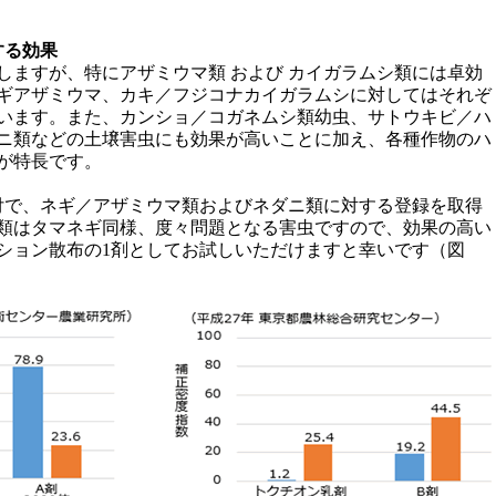
する効果
しますが、特にアザミウマ類 および カイガラムシ類には卓効
ギアザミウマ、カキ／フジコナカイガラムシに対してはそれぞ
います。また、カンショ／コガネムシ類幼虫、サトウキビ／ハ
ニ類などの土壌害虫にも効果が高いことに加え、各種作物のハ
が特長です。
1日付で、ネギ／アザミウマ類およびネダニ類に対する登録を取得
類はタマネギ同様、度々問題となる害虫ですので、効果の高い
ション散布の1剤としてお試しいただけますと幸いです（図