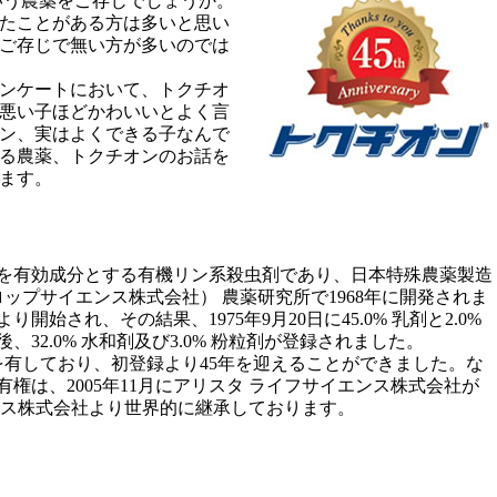
いう農薬をご存じでしょうか。
たことがある方は多いと思い
ご存じで無い方が多いのでは
ンケートにおいて、トクチオ
悪い子ほどかわいいとよく言
ン、実はよくできる子なんで
る農薬、トクチオンのお話を
ます。
を有効成分とする有機リン系殺虫剤であり、日本特殊農薬製造
ロップサイエンス株式会社） 農薬研究所で1968年に開発されま
り開始され、その結果、1975年9月20日に45.0% 乳剤と2.0%
32.0% 水和剤及び3.0% 粉粒剤が登録されました。
録を有しており、初登録より45年を迎えることができました。な
権は、2005年11月にアリスタ ライフサイエンス株式会社が
ンス株式会社より世界的に継承しております。