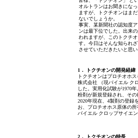
皆様、「トクチオン」 と
オルトランはお聞きになっ
ますが、トクチオンはまだ
ないでしょうか。
事実、某新聞社の認知度ア
ンは最下位でした。出来の
われますが、このトクチオ
す。今日はそんな知られざ
させていただきたいと思い
1． トクチオンの開発経緯
トクチオンはプロチオホス
株式会社 （現バイエル ク
した。実用化試験が1970年よ
粉剤が新規登録され、その後、
2020年現在、4製剤の登
お、プロチオホス原体の所有
バイエル クロップサイエ
2． トクチオンの特長