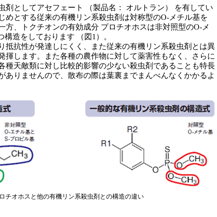
虫剤としてアセフェート （製品名： オルトラン） を有してい
じめとする従来の有機リン系殺虫剤は対称型のO-メチル基を
一方、トクチオンの有効成分 プロチオホスは非対照型のO-メ
つ構造をしております （図1）。
り抵抗性が発達しにくく、また従来の有機リン系殺虫剤とは異
発揮します。また各種の農作物に対して薬害性もなく、さらに
各種天敵類に対し比較的影響の少ない殺虫剤であることも特長
がありませんので、散布の際は葉裏までまんべんなくかかるよ
プロチオホスと他の有機リン系殺虫剤との構造の違い