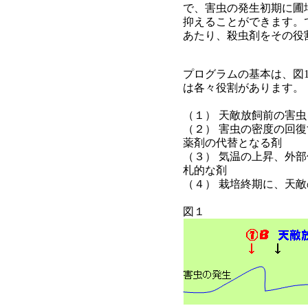
で、害虫の発生初期に圃
抑えることができます。
あたり、殺虫剤をその役
プログラムの基本は、図
は各々役割があります。
（１） 天敵放飼前の害
（２） 害虫の密度の回
薬剤の代替となる剤
（３） 気温の上昇、外
札的な剤
（４） 栽培終期に、天
図１