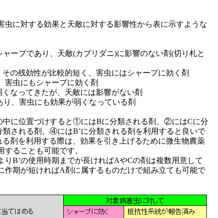
害虫に対する効果と天敵に対する影響性から表に示すような
ャープであり、天敵(カブリダニ)に影響のない剤(切り札と
、その残効性が比較的短く、害虫にはシャープに効く剤
が、害虫にもシャープに効く剤
弱くなってきたが、天敵には影響がない剤
があり、害虫にも効果が弱くなっている剤
ムの中に位置づけすると①にはBに分類される剤、②にはCに分
分類される剤、④にはB’に分類される剤を利用すると良いで
れる剤を利用する際は、効果を引き上げるために微生物農薬
用することも可能です。
よりB’の使用時期までが長ければAやCの剤は複数用意して
に作期が短ければA剤に属するものだけで組み立ても可能で