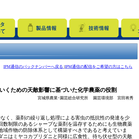
IPM通信のバックナンバーへ戻る
|
IPM通信の配信をご希望の方はこちら
いくための天敵影響に基づいた化学農薬の役割
宮城県農業･園芸総合研究所 園芸環境部 宮田将秀
でなく、薬剤の繰り返し処理による害虫の抵抗性の発達を少
回数制限のあるシャープな薬剤を温存するためにも生物農薬
地域作物の防除体系として構築すべきであると考えていま
ダニはミヤコカブリダニと同様に広食性、待ち伏せ型の天敵