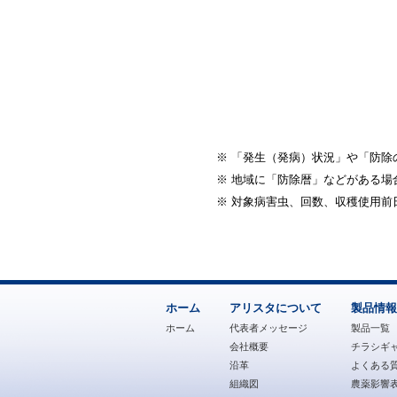
※
「発生（発病）状況」や「防除
※
地域に「防除暦」などがある場
※
対象病害虫、回数、収穫使用前
ホーム
アリスタについて
製品情報
ホーム
代表者メッセージ
製品一覧
会社概要
チラシギ
沿革
よくある質
組織図
農薬影響